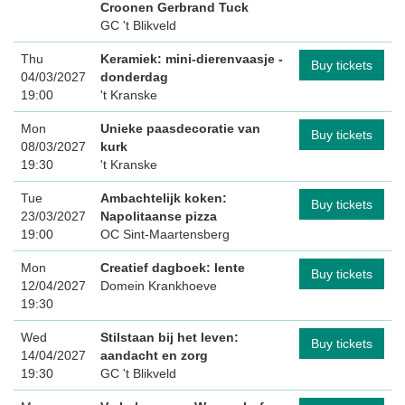
Croonen Gerbrand Tuck
GC 't Blikveld
Thu
Keramiek: mini-dierenvaasje -
Buy tickets
04/03/2027
donderdag
19:00
't Kranske
Mon
Unieke paasdecoratie van
Buy tickets
08/03/2027
kurk
19:30
't Kranske
Tue
Ambachtelijk koken:
Buy tickets
23/03/2027
Napolitaanse pizza
19:00
OC Sint-Maartensberg
Mon
Creatief dagboek: lente
Buy tickets
12/04/2027
Domein Krankhoeve
19:30
Wed
Stilstaan bij het leven:
Buy tickets
14/04/2027
aandacht en zorg
19:30
GC 't Blikveld