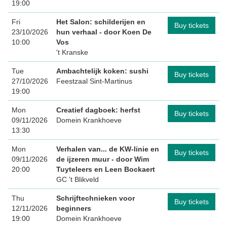
19:00
Fri
Het Salon: schilderijen en
Buy tickets
23/10/2026
hun verhaal
- door Koen De
10:00
Vos
't Kranske
Tue
Ambachtelijk koken: sushi
Buy tickets
27/10/2026
Feestzaal Sint-Martinus
19:00
Mon
Creatief dagboek: herfst
Buy tickets
09/11/2026
Domein Krankhoeve
13:30
Mon
Verhalen van... de KW-linie en
Buy tickets
09/11/2026
de ijzeren muur
- door Wim
20:00
Tuyteleers en Leen Bockaert
GC 't Blikveld
Thu
Schrijftechnieken voor
Buy tickets
12/11/2026
beginners
19:00
Domein Krankhoeve