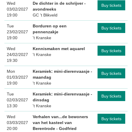
Wed
De dichter in de schrijver -
Buy tickets
03/02/2027
avondreeks
19:00
GC 't Blikveld
Tue
Borduren op een
Buy tickets
23/02/2027
pennenzakje
19:00
't Kranske
Wed
Kennismaken met aquarel
Buy tickets
24/02/2027
't Kranske
19:30
Mon
Keramiek: mini-dierenvaasje -
Buy tickets
01/03/2027
maandag
19:00
't Kranske
Tue
Keramiek: mini-dierenvaasje -
Buy tickets
02/03/2027
dinsdag
13:30
't Kranske
Wed
Verhalen van...de bewoners
Buy tickets
03/03/2027
van het kasteel van
20:00
Berentrode
- Godfried