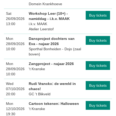
Domein Krankhoeve
Sat
Workshop Leer (10+) -
Buy tickets
26/09/2026
namiddag
- i.k.v. MAAK
13:00
i.k.v. MAAK
Atelier Leerstof
Mon
Dansproject dochters van
Buy tickets
28/09/2026
Eva - najaar 2026
10:00
Sporthal Bonheiden - Dojo (zaal
boven)
Mon
Zangproject - najaar 2026
Buy tickets
28/09/2026
't Kranske
10:00
Wed
Rudi Vranckx: de wereld in
Buy tickets
07/10/2026
chaos!
20:00
GC 't Blikveld
Mon
Cartoon tekenen: Halloween
Buy tickets
12/10/2026
't Kranske
19:30