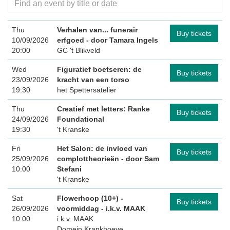
Thu
Verhalen van... funerair
Buy tickets
10/09/2026
erfgoed
- door Tamara Ingels
20:00
GC 't Blikveld
Wed
Figuratief boetseren: de
Buy tickets
23/09/2026
kracht van een torso
19:30
het Spettersatelier
Thu
Creatief met letters: Ranke
Buy tickets
24/09/2026
Foundational
19:30
't Kranske
Fri
Het Salon: de invloed van
Buy tickets
25/09/2026
complottheorieën
- door Sam
10:00
Stefani
't Kranske
Sat
Flowerhoop (10+) -
Buy tickets
26/09/2026
voormiddag
- i.k.v. MAAK
10:00
i.k.v. MAAK
Domein Krankhoeve