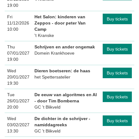
19:00
Fri
Het Salon: kinderen van
Buy tickets
11/12/2026
Zeppos
- door peter Van
10:00
Camp
't Kranske
Thu
Schrijven en ander ongemak
Buy tickets
07/01/2027
Domein Krankhoeve
19:00
Wed
Dieren boetseren: de haas
Buy tickets
20/01/2027
het Spettersatelier
19:30
Tue
De eeuw van algoritmes en AI
Buy tickets
26/01/2027
- door Tim Bomberna
20:00
GC 't Blikveld
Wed
De dichter in de schrijver -
Buy tickets
03/02/2027
namiddagreeks
13:30
GC 't Blikveld