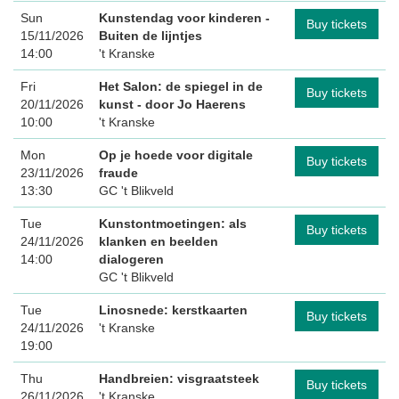
Sun
Kunstendag voor kinderen
-
Buy tickets
15/11/2026
Buiten de lijntjes
14:00
't Kranske
Fri
Het Salon: de spiegel in de
Buy tickets
20/11/2026
kunst
- door Jo Haerens
10:00
't Kranske
Mon
Op je hoede voor digitale
Buy tickets
23/11/2026
fraude
13:30
GC 't Blikveld
Tue
Kunstontmoetingen: als
Buy tickets
24/11/2026
klanken en beelden
14:00
dialogeren
GC 't Blikveld
Tue
Linosnede: kerstkaarten
Buy tickets
24/11/2026
't Kranske
19:00
Thu
Handbreien: visgraatsteek
Buy tickets
26/11/2026
't Kranske