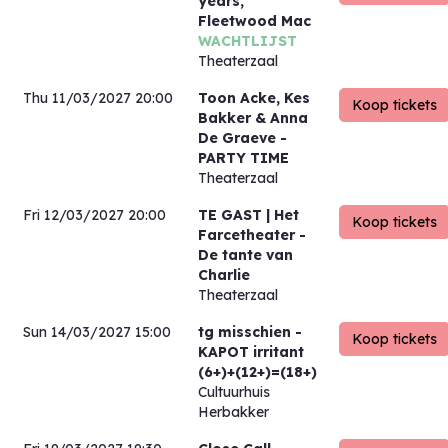
years,
Fleetwood Mac
WACHTLIJST
Theaterzaal
Thu 11/03/2027 20:00
Toon Acke, Kes
Bakker & Anna
De Graeve
-
PARTY TIME
Theaterzaal
Fri 12/03/2027 20:00
TE GAST | Het
Farcetheater
-
De tante van
Charlie
Theaterzaal
Sun 14/03/2027 15:00
tg misschien
-
KAPOT irritant
(6+)+(12+)=(18+)
Cultuurhuis
Herbakker