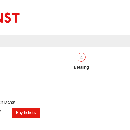
4
Betaling
sen Danst
x
Buy tickets