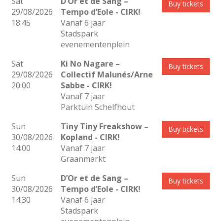
Sat
D’Or et de Sang –
Buy tickets
29/08/2026
Tempo d’Eole
- CIRK!
18:45
Vanaf 6 jaar
Stadspark
evenementenplein
Sat
Ki No Nagare –
Buy tickets
29/08/2026
Collectif Malunés/Arne
20:00
Sabbe
- CIRK!
Vanaf 7 jaar
Parktuin Schelfhout
Sun
Tiny Tiny Freakshow –
Buy tickets
30/08/2026
Kopland
- CIRK!
14:00
Vanaf 7 jaar
Graanmarkt
Sun
D’Or et de Sang –
Buy tickets
30/08/2026
Tempo d’Eole
- CIRK!
14:30
Vanaf 6 jaar
Stadspark