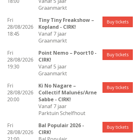
18:00
Vanaf 5 jaar
Graanmarkt
Fri
Tiny Tiny Freakshow –
Buy tickets
28/08/2026
Kopland
- CIRK!
18:45
Vanaf 7 jaar
Graanmarkt
Fri
Point Nemo – Poort10
-
Buy tickets
28/08/2026
CIRK!
19:30
Vanaf 5 jaar
Graanmarkt
Fri
Ki No Nagare –
Buy tickets
28/08/2026
Collectif Malunés/Arne
20:00
Sabbe
- CIRK!
Vanaf 7 jaar
Parktuin Schelfhout
Fri
Bal Populair 2026
-
Buy tickets
28/08/2026
CIRK!
21:00
Bal Populair