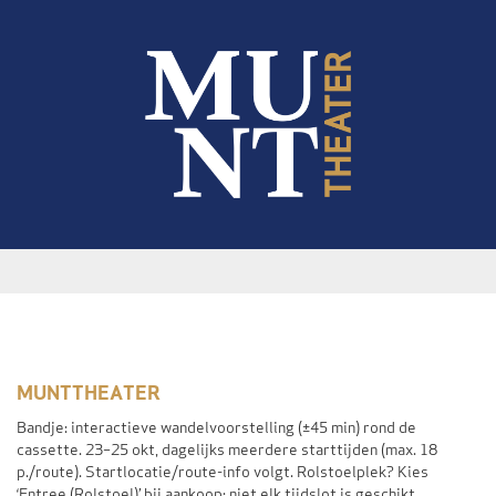
MUNTTHEATER
Bandje: interactieve wandelvoorstelling (±45 min) rond de
cassette. 23–25 okt, dagelijks meerdere starttijden (max. 18
p./route). Startlocatie/route-info volgt. Rolstoelplek? Kies
‘Entree (Rolstoel)’ bij aankoop; niet elk tijdslot is geschikt.