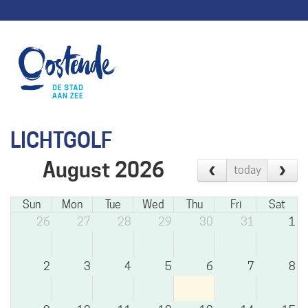
LICHTGOLF
August 2026
today
Sun
Mon
Tue
Wed
Thu
Fri
Sat
26
27
28
29
30
31
1
2
3
4
5
6
7
8