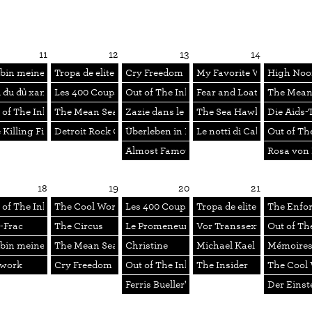
11
12
13
14
 bin meine eigene Frau
Tropa de elite
Cry Freedom
My Favorite Wife
High Noo
 đu đủ xanh
Les 400 Coups + Antoine Doinel + Actualité
Out of The Inkwell 7
Fear and Loathing in La
The Mean
Champ-de-Mars
 of The Inkwell 6
The Mean Season
Zazie dans le métro
The Sea Hawk
Die Aids-
River Kwai
 Killing Fields
Detroit Rock City
Überleben in New York
Le notti di Cabiria
Out of Th
Almost Famous
Rosa von 
18
19
20
21
re la World News Company
 of The Inkwell 6
The Cool World
Les 400 Coups + Antoine Doinel + Actualit
Tropa de elite
The Enfor
c-Frac
The Circus
Le Promeneur du Champ-de-Mars
Vor Transsexuellen wird
Out of Th
 bin meine eigene Frau
The Mean Season
Christine
Michael Kael contre la 
Mémoires 
work
Cry Freedom
Out of The Inkwell 8
The Insider
The Cool
Ferris Bueller's Day Off
Der Einst