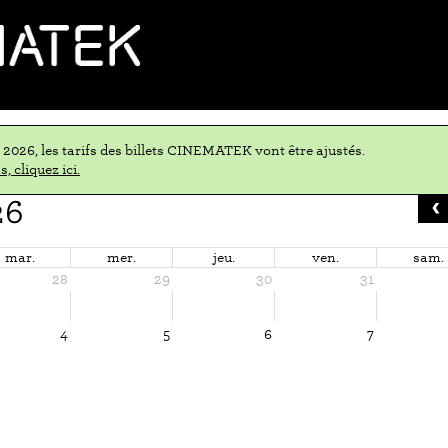
n 2026, les tarifs des billets CINEMATEK vont être ajustés.
, cliquez ici.
26
mar.
mer.
jeu.
ven.
sam.
28
29
30
31
4
5
6
7