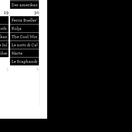
Der amerikanische Freund
29
30
s + A Valparaiso
Ferris Bueller's Day Off
ther Is an Alien
Kolja
World News Company
ikanische Freund
The Cool World
e Inkwell 10
Le notti di Cabiria
cheniye
Härte
Le Scaphandre et le Papillon
5
6