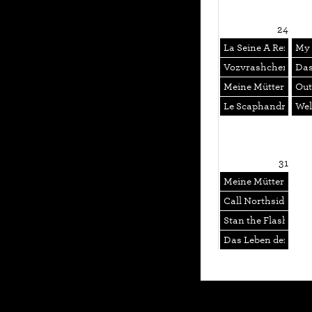
24
La Seine A Rencontr
My 
Vozvrashcheniye
Das
Meine Mütter - Spu
Out
Le Scaphandre et le
Wel
31
Meine Mütter - Spu
Call Northside 777
Stan the Flasher
Das Leben der And