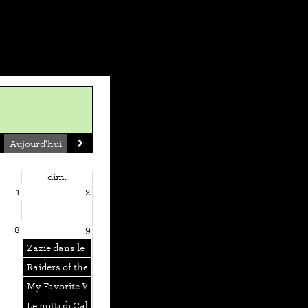
Aujourd'hui
dim.
1
2
8
9
Zazie dans le métro
Raiders of the Lost Ark
My Favorite Wife
Le notti di Cabiria