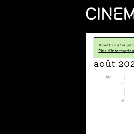
À partir du 1er jui
Plus d’informations
août 20
lun.
27
3