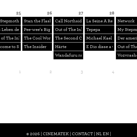
25
26
27
28
e Paris + A Valparaiso
Stepmother Is an Alien
Stan the Flasher
Call Northside 777
La Seine A Rencontre Pari
Network
 Leben der Anderen
Pee-wee's Big Adventure
Out of The Inkwell 10
Tepepa
My Stepmo
rensuche in Riga
 of The Inkwell 9
The Cool World
The Second Civil War + What's Up, Doc ?
Michael Kael contre la 
Der amer
 Papillon
come to Sarajevo
The Insider
Härte
E Dio disse a Caino...
Out of Th
Wandafuru raifu
Vozvrash
1
2
3
4
rensuche in Riga
eren
© 2026 | CINEMATEK |
CONTACT
|
NL
EN
|