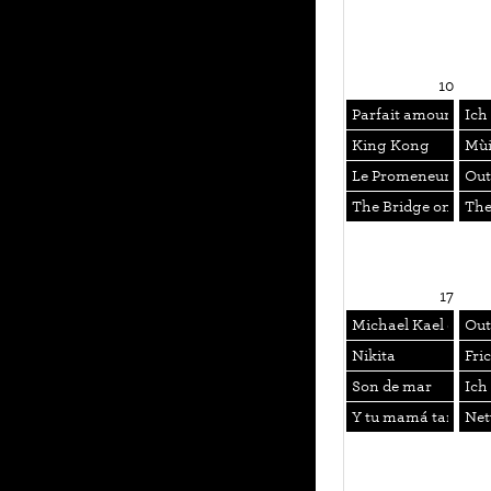
10
Parfait amour !
Ich
King Kong
Mùi
Le Promeneur du 
Out
The Bridge on the 
The
17
Michael Kael cont
Out
Nikita
Fri
Son de mar
Ich
Y tu mamá también
Net