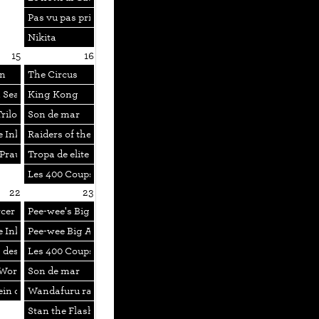
Pas vu pas pris
Nikita
15
16
n
The Circus
s Vegas + Magoo Makes News
 Season
King Kong
Trilogie: Positive – Die Antwort schwuler Männer in New York auf AID
Son de mar
e Inkwell 7
Raiders of the Lost Ark
Praunheim The Aids Trilogy 2 & 3
Tropa de elite
Les 400 Coups + Antoine Doinel + Actualité
22
23
é
cer
Pee-wee's Big Adventure
 gewarnt
e Inkwell 9
Pee-wee Big Adventure
World News Company
des années de jeune fille d’un homme
Les 400 Coups + Antoine Doinel + Actualité
 World
Son de mar
ein des Sex
Wandafuru raifu
Stan the Flasher