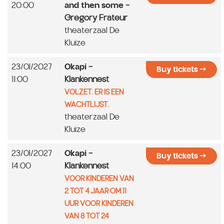
20:00
and then some
-
Gregory Frateur
theaterzaal De
Kluize
23/01/2027
Okapi
-
Buy tickets
11:00
Klankennest
VOLZET. ER IS EEN
WACHTLIJST.
theaterzaal De
Kluize
23/01/2027
Okapi
-
Buy tickets
14:00
Klankennest
VOOR KINDEREN VAN
2 TOT 4 JAAR OM 11
UUR VOOR KINDEREN
VAN 8 TOT 24