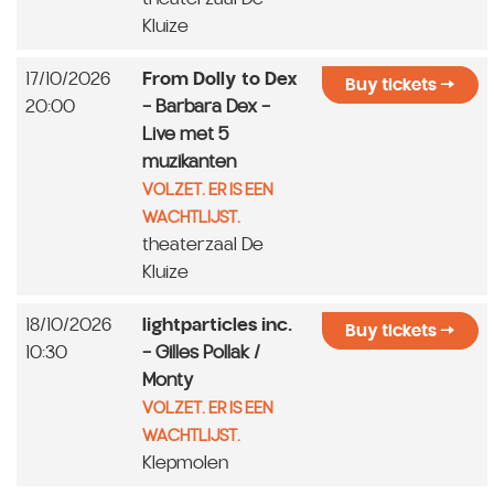
Kluize
17/10/2026
From Dolly to Dex
Buy tickets
20:00
- Barbara Dex -
Live met 5
muzikanten
VOLZET. ER IS EEN
WACHTLIJST.
theaterzaal De
Kluize
18/10/2026
lightparticles inc.
Buy tickets
10:30
- Gilles Pollak /
Monty
VOLZET. ER IS EEN
WACHTLIJST.
Klepmolen