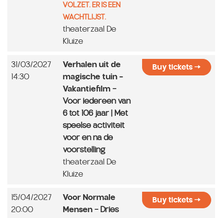
VOLZET. ER IS EEN
WACHTLIJST.
theaterzaal De
Kluize
31/03/2027
Verhalen uit de
Buy tickets
14:30
magische tuin -
Vakantiefilm
-
Voor iedereen van
6 tot 106 jaar | Met
speelse activiteit
voor en na de
voorstelling
theaterzaal De
Kluize
15/04/2027
Voor Normale
Buy tickets
20:00
Mensen
- Dries