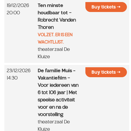
19/12/2026
Ten minste
Buy tickets
20:00
houdbaar tot
-
Robrecht Vanden
Thoren
VOLZET. ER IS EEN
WACHTLIJST.
theaterzaal De
Kluize
23/12/2026
De familie Muis -
Buy tickets
14:30
Vakantiefilm
-
Voor iedereen van
6 tot 106 jaar | Met
speelse activiteit
voor en na de
voorstelling
theaterzaal De
Kluize