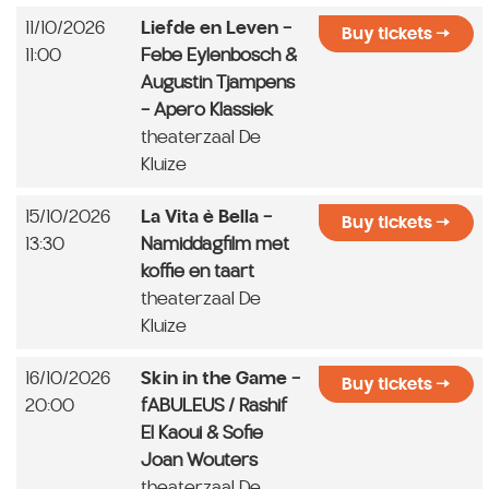
11/10/2026
Liefde en Leven
-
Buy tickets
11:00
Febe Eylenbosch &
Augustin Tjampens
- Apero Klassiek
theaterzaal De
Kluize
15/10/2026
La Vita è Bella
-
Buy tickets
13:30
Namiddagfilm met
koffie en taart
theaterzaal De
Kluize
16/10/2026
Skin in the Game
-
Buy tickets
20:00
fABULEUS / Rashif
El Kaoui & Sofie
Joan Wouters
theaterzaal De