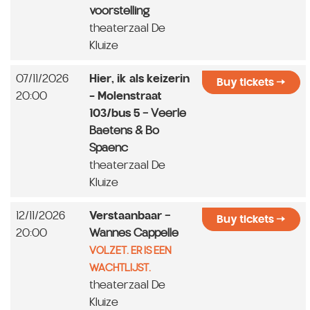
voorstelling
theaterzaal De
Kluize
07/11/2026
Hier, ik als keizerin
Buy tickets
20:00
- Molenstraat
103/bus 5
- Veerle
Baetens & Bo
Spaenc
theaterzaal De
Kluize
12/11/2026
Verstaanbaar
-
Buy tickets
20:00
Wannes Cappelle
VOLZET. ER IS EEN
WACHTLIJST.
theaterzaal De
Kluize