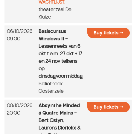
WACHTLIJST.
theaterzaal De
Kluize
06/10/2026
Basiscursus
Buy tickets
09:00
Windows 11
-
Lessenreeks van 6
okt t.e.m. 27 okt + 17
en 24 nov telkens
op
dinsdagvoormiddag
Bibliotheek
Oosterzele
08/10/2026
Absynthe Minded
Buy tickets
20:00
à Quatre Mains
-
Bert Ostyn,
Laurens Dierickx &