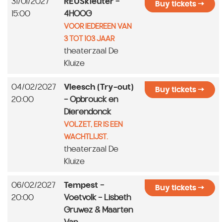
31/01/2027
REUSkleuter
-
Buy tickets
15:00
4HOOG
VOOR IEDEREEN VAN
3 TOT 103 JAAR
theaterzaal De
Kluize
04/02/2027
Vleesch (Try-out)
Buy tickets
20:00
- Opbrouck en
Dierendonck
VOLZET, ER IS EEN
WACHTLIJST.
theaterzaal De
Kluize
06/02/2027
Tempest
-
Buy tickets
20:00
Voetvolk - Lisbeth
Gruwez & Maarten