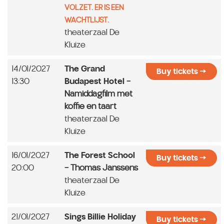
VOLZET. ER IS EEN
WACHTLIJST.
theaterzaal De
Kluize
14/01/2027
The Grand
Buy tickets
13:30
Budapest Hotel
-
Namiddagfilm met
koffie en taart
theaterzaal De
Kluize
16/01/2027
The Forest School
Buy tickets
20:00
- Thomas Janssens
theaterzaal De
Kluize
21/01/2027
Sings Billie Holiday
Buy tickets