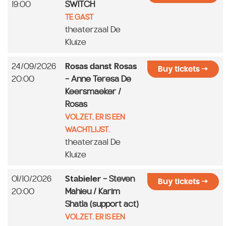
19:00
SWITCH
TE GAST
theaterzaal De
Kluize
24/09/2026
Rosas danst Rosas
Buy tickets
20:00
- Anne Teresa De
Keersmaeker /
Rosas
VOLZET, ER IS EEN
WACHTLIJST.
theaterzaal De
Kluize
01/10/2026
Stabieler
- Steven
Buy tickets
20:00
Mahieu / Karim
Shatla (support act)
VOLZET. ER IS EEN