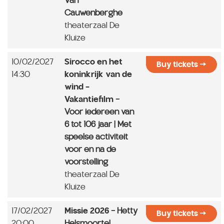
Van
Cauwenberghe
theaterzaal De
Kluize
10/02/2027
Sirocco en het
Buy tickets
14:30
koninkrijk van de
wind -
Vakantiefilm
-
Voor iedereen van
6 tot 106 jaar | Met
speelse activiteit
voor en na de
voorstelling
theaterzaal De
Kluize
17/02/2027
Missie 2026
- Hetty
Buy tickets
20:00
Helsmoortel