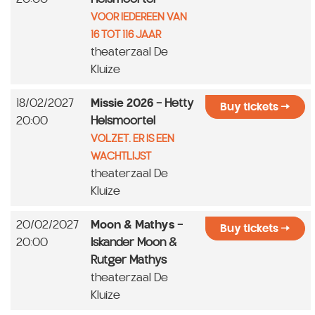
VOOR IEDEREEN VAN
16 TOT 116 JAAR
theaterzaal De
Kluize
18/02/2027
Missie 2026
- Hetty
Buy tickets
20:00
Helsmoortel
VOLZET. ER IS EEN
WACHTLIJST
theaterzaal De
Kluize
20/02/2027
Moon & Mathys
-
Buy tickets
20:00
Iskander Moon &
Rutger Mathys
theaterzaal De
Kluize