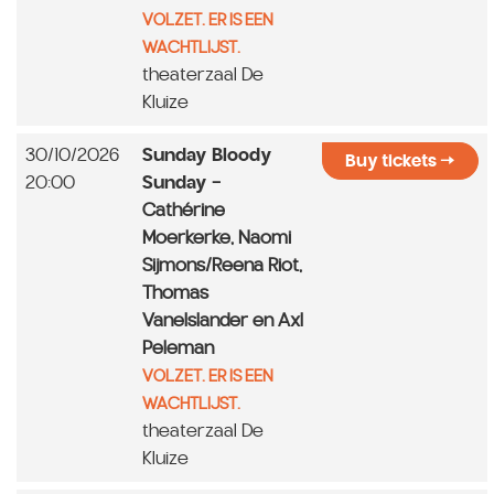
VOLZET. ER IS EEN
WACHTLIJST.
theaterzaal De
Kluize
30/10/2026
Sunday Bloody
Buy tickets
20:00
Sunday
-
Cathérine
Moerkerke, Naomi
Sijmons/Reena Riot,
Thomas
Vanelslander en Axl
Peleman
VOLZET. ER IS EEN
WACHTLIJST.
theaterzaal De
Kluize