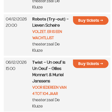
theaterzaal De
Kluize
04/12/2026
Robots (Try-out)
-
Buy tickets
20:00
Lieven Scheire
VOLZET. ER IS EEN
WACHTLIJST
theaterzaal De
Kluize
06/12/2026
Twist
- Un oeuf is
Buy tickets
15:00
Un Oeuf - Gilles
Monnart & Muriel
Janssens
VOOR IEDEREEN VAN
4 TOT 104 JAAR
theaterzaal De
Kluize