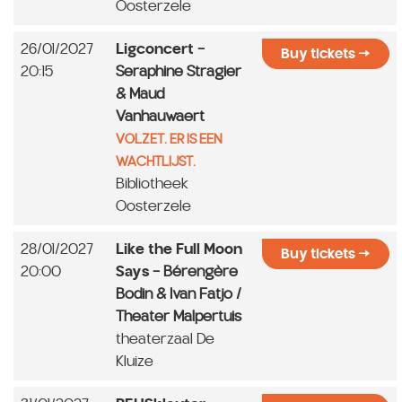
Oosterzele
26/01/2027
Ligconcert
-
Buy tickets
20:15
Seraphine Stragier
& Maud
Vanhauwaert
VOLZET. ER IS EEN
WACHTLIJST.
Bibliotheek
Oosterzele
28/01/2027
Like the Full Moon
Buy tickets
20:00
Says
- Bérengère
Bodin & Ivan Fatjo /
Theater Malpertuis
theaterzaal De
Kluize