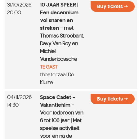
31/10/2026
10 JAAR SPEER |
Buy tickets
20:00
Een decennium
vol snaren en
streken
- met
Thomas Stroobant,
Davy Van Roy en
Michiel
Vandenbossche
TE GAST
theaterzaal De
Kluize
04/11/2026
Space Cadet -
Buy tickets
14:30
Vakantiefilm
-
Voor iedereen van
6 tot 106 jaar | Met
speelse activiteit
voor en na de