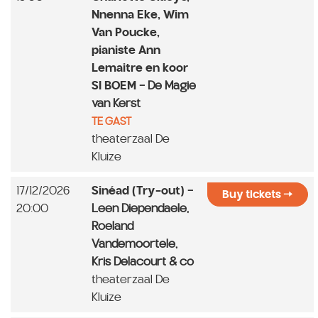
Nnenna Eke, Wim
Van Poucke,
pianiste Ann
Lemaitre en koor
SI BOEM
- De Magie
van Kerst
TE GAST
theaterzaal De
Kluize
17/12/2026
Sinéad (Try-out)
-
Buy tickets
20:00
Leen Diependaele,
Roeland
Vandemoortele,
Kris Delacourt & co
theaterzaal De
Kluize